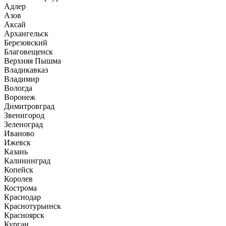
Адлер
Азов
Аксай
Архангельск
Березовский
Благовещенск
Верхняя Пышма
Владикавказ
Владимир
Вологда
Воронеж
Димитровград
Звенигород
Зеленоград
Иваново
Ижевск
Казань
Калининград
Копейск
Королев
Кострома
Краснодар
Краснотурьинск
Красноярск
Курган