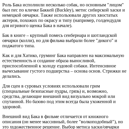
Роль Бака исполнили несколько собак, но основным "лицом"
был пес по кличке Баккей (Buckley), метис сибирской хаски и
немецкой овчарки. Также использовали других хвостатых
актеров, похожих по окрасу и типу (например, голдендудля
для игривого щенка Бака в начале).
Бак в книге – крупный помесь сенбернара и шотландской
овчарки (колли), но для фильма выбрали более "дикого" и
поджатого типа.
Как и для Хатико, груминг Бака направлен на максимальную
естественность и создание образа выносливой,
приспособленной к холоду ездовой собаки. Интенсивное
вычесывание густого подшерстка – основа основ. Стрижки не
делались.
Для сцен в суровых условиях использовали грим
(специальные безопасные пудры, грязь) и, возможно,
средства, делающие внешний вид визуально мокрой или
спутанной. Но базово под этим всегда была ухоженной и
здоровой.
Внешний вид Бака в фильме отличается от книжного
описания (он менее массивный, более "волкоподобный"), но
это художественное решение. Выбор метиса хаски/овчарки