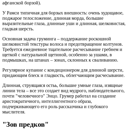
афганской борзой).
У Рамси типичная для борзых внешность: очень худощавое,
поджарое телосложение, длинная морда, большие
выразительные глаза, длинные уши и длинная, шелковистая,
гладкая шерсть.
Основная задача груминга – поддержание роскошной
шелковистой текстуры волоса и предотвращение колтунов.
Требуется ежедневное тщательное расчесывание гребнем и
щеткой с натуральной щетиной, особенно за ушами, в
подмышках, на штанах – зонах, склонных к сваливанию.
Регулярное купание с кондиционером для длинной шерсти,
придающим блеск и гладкость, облегчающим расчесывание.
Длинная, струящаяся остьь, большие умные глаза, изящные
линии тела – все это создает вид мудрого, наблюдательного,
почти "человечного" Энцо. Грумер работал на создание
аристократичного, интеллигентного образа,
подчеркивающего его роль рассказчика и глубокого
мыслителя.
"Зов предков"