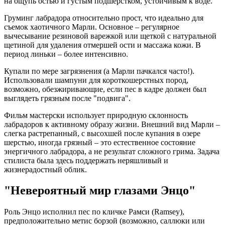
на ощупь остью и густым подшерстком, устойчивым к воде.
Груминг лабрадора относительно прост, что идеально для
съемок хаотичного Марли. Основное – регулярное
вычесывание резиновой варежкой или щеткой с натуральной
щетиной для удаления отмершей ости и массажа кожи. В
период линьки – более интенсивно.
Купали по мере загрязнения (а Марли пачкался часто!).
Использовали шампуни для короткошерстных пород,
возможно, обезжиривающие, если пес в кадре должен был
выглядеть грязным после "подвига".
Фильм мастерски использует природную склонность
лабрадоров к активному образу жизни. Внешний вид Марли –
слегка растрепанный, с высохшей после купания в озере
шерстью, иногда грязный – это естественное состояние
энергичного лабрадора, а не результат сложного грима. Задача
стилиста была здесь поддержать неряшливый и
жизнерадостный облик.
"Невероятный мир глазами Энцо"
Роль Энцо исполнил пес по кличке Рамси (Ramsey),
предположительно метис борзой (возможно, саллюки или