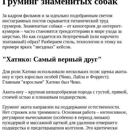
Груминг знаменитых собак
За кадром фильмов и за идеально подобранным светом
инстаграмных постов скрывается титанический труд
грумеров. Знаменитые собаки – от киногероев до интернет-
кумиров – часто становятся трендсеттерами в мире ухода за
шерстью. Но как создается их безупречный (или нарочито
эпатажный) образ? Разбираем стиль, технологии и этику на
примере ярких "звездных" кейсов.
"Хатико: Самый верный друг"
Для роли Хатико использовали нескольких псов: щенка акита-
ину и трех взрослых особей (Чико, Лайла и Форрест).
Главным "взрослым" Хатико был Чико.
Акита-ину – крупная шпицеобразная порода с густой, прямой,
стоячей остью и плюшевым подшерстком.
Груминг акита направлен на поддержание естественности.
Нет стрижек или тримминга. Основная работа – интенсивное,
регулярное вычесывание (особенно в период линьки)
пуходеркой и массажной щеткой для удаления отмершего
подшерстка и предотвращения колтунов. Это критически