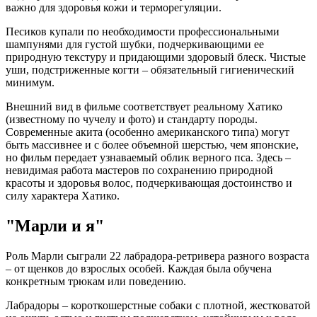
важно для здоровья кожи и терморегуляции.
Песиков купали по необходимости профессиональными
шампунями для густой шубки, подчеркивающими ее
природную текстуру и придающими здоровый блеск. Чистые
уши, подстриженные когти – обязательный гигиенический
минимум.
Внешний вид в фильме соответствует реальному Хатико
(известному по чучелу и фото) и стандарту породы.
Современные акита (особенно американского типа) могут
быть массивнее и с более объемной шерстью, чем японские,
но фильм передает узнаваемый облик верного пса. Здесь –
невидимая работа мастеров по сохранению природной
красоты и здоровья волос, подчеркивающая достоинство и
силу характера Хатико.
"Марли и я"
Роль Марли сыграли 22 лабрадора-ретривера разного возраста
– от щенков до взрослых особей. Каждая была обучена
конкретным трюкам или поведению.
Лабрадоры – короткошерстные собаки с плотной, жестковатой