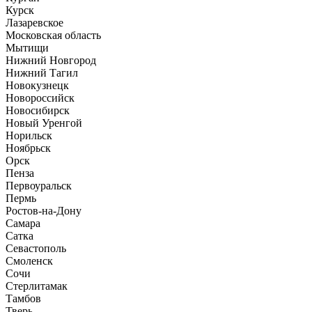
Курск
Лазаревское
Московская область
Мытищи
Нижний Новгород
Нижний Тагил
Новокузнецк
Новороссийск
Новосибирск
Новый Уренгой
Норильск
Ноябрьск
Орск
Пенза
Первоуральск
Пермь
Ростов-на-Дону
Самара
Сатка
Севастополь
Смоленск
Сочи
Стерлитамак
Тамбов
Тверь