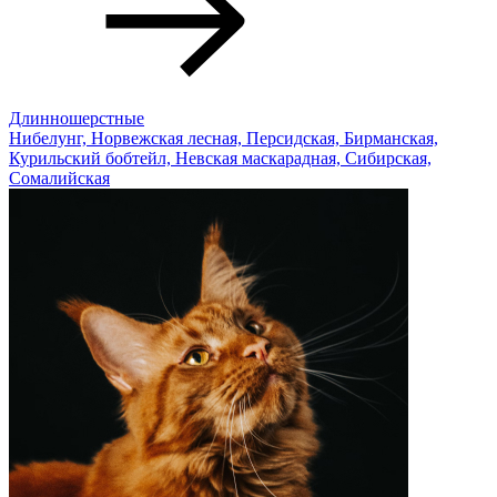
Длинношерстные
Нибелунг, Норвежская лесная, Персидская, Бирманская,
Курильский бобтейл, Невская маскарадная, Сибирская,
Сомалийская