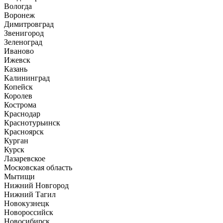
Вологда
Воронеж
Димитровград
Звенигород
Зеленоград
Иваново
Ижевск
Казань
Калининград
Копейск
Королев
Кострома
Краснодар
Краснотурьинск
Красноярск
Курган
Курск
Лазаревское
Московская область
Мытищи
Нижний Новгород
Нижний Тагил
Новокузнецк
Новороссийск
Новосибирск