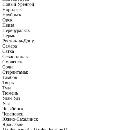
Новый Уренгой
Норильск
Ноябрьск
Орск
Пенза
Первоуральск
Пермь
Ростов-на-Дону
Самара
Сатка
Севастополь
Смоленск
Сочи
Стерлитамак
Тамбов
Тверь
Тула
Тюмень
Улан-Удэ
Уфа
Челябинск
Череповец
Южно-Сахалинск
Ярославль
{{salon.name}}
{{salon.location}}