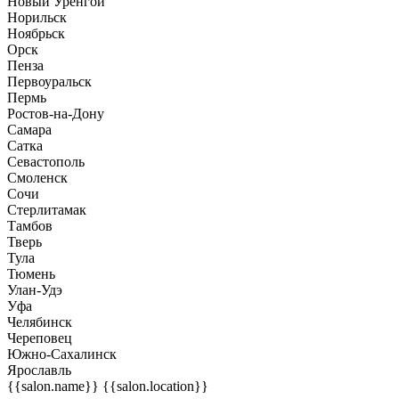
Новый Уренгой
Норильск
Ноябрьск
Орск
Пенза
Первоуральск
Пермь
Ростов-на-Дону
Самара
Сатка
Севастополь
Смоленск
Сочи
Стерлитамак
Тамбов
Тверь
Тула
Тюмень
Улан-Удэ
Уфа
Челябинск
Череповец
Южно-Сахалинск
Ярославль
{{salon.name}}
{{salon.location}}