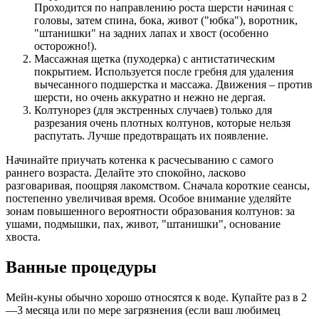
Проходится по направлению роста шерсти начиная с
головы, затем спина, бока, живот ("юбка"), воротник,
"штанишки" на задних лапах и хвост (особенно
осторожно!).
Массажная щетка (пуходерка) с антистатическим
покрытием. Используется после гребня для удаления
вычесанного подшерстка и массажа. Движения – против
шерсти, но очень аккуратно и нежно не дергая.
Колтунорез (для экстренных случаев) только для
разрезания очень плотных колтунов, которые нельзя
распутать. Лучше предотвращать их появление.
Начинайте приучать котенка к расчесыванию с самого
раннего возраста. Делайте это спокойно, ласково
разговаривая, поощряя лакомством. Сначала короткие сеансы,
постепенно увеличивая время. Особое внимание уделяйте
зонам повышенного вероятности образования колтунов: за
ушами, подмышки, пах, живот, "штанишки", основание
хвоста.
Ванные процедуры
Мейн-куны обычно хорошо относятся к воде. Купайте раз в 2
—3 месяца или по мере загрязнения (если ваш любимец