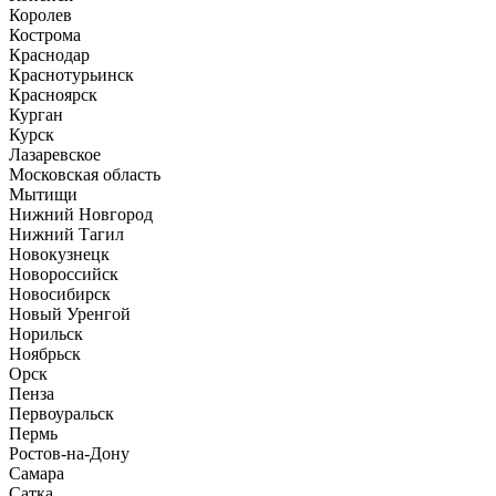
Королев
Кострома
Краснодар
Краснотурьинск
Красноярск
Курган
Курск
Лазаревское
Московская область
Мытищи
Нижний Новгород
Нижний Тагил
Новокузнецк
Новороссийск
Новосибирск
Новый Уренгой
Норильск
Ноябрьск
Орск
Пенза
Первоуральск
Пермь
Ростов-на-Дону
Самара
Сатка