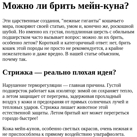
Можно ли брить мейн-куна?
Эти царственные создания, "нежные гиганты" кошачьего
мира, покоряют своей статью, умом и, конечно же, роскошной
шубой. Но именно их густая, полудлинная шерсть с обильным
подшерстком часто вызывает вопрос: можно ли их брить,
особенно летом? Короткий и категоричный ответ: нет, брить
кошек этой породы не просто не рекомендуется, а крайне
нежелательно и даже вредно. В нашей статье объясним,
почему так.
Стрижка — реально плохая идея?
Нарушение терморегуляции — главная причина. Густой
подшерсток работает как изолятор: зимой он сохраняет тепло,
а летом защищает от перегрева, задерживая прохладный
воздух у кожи и предохраняя от прямых солнечных лучей и
тепловых ударов. Стрижка лишает животное этой
естественной защиты. Летом бритый кот может перегреться
гораздо быстрее!
Кожа мейн-кунов, особенно светлых окрасов, очень нежная и
не приспособлена к прямому воздействию ультрафиолета.