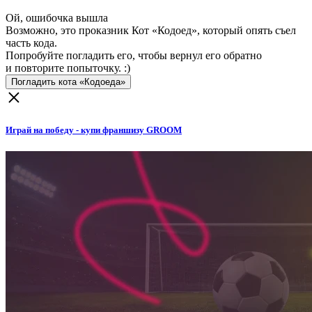
Ой, ошибочка вышла
Возможно, это проказник Кот «Кодоед», который опять съел
часть кода.
Попробуйте погладить его, чтобы вернул его обратно
и повторите попыточку. :)
Погладить кота «Кодоеда»
Играй на победу - купи франшизу GROOM