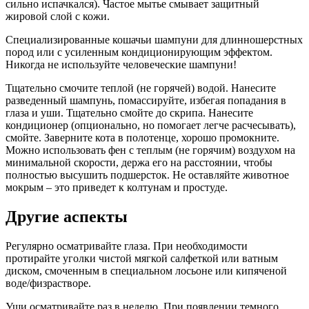
сильно испачкался). Частое мытье смывает защитный
жировой слой с кожи.
Специализированные кошачьи шампуни для длинношерстных
пород или с усиленным кондиционирующим эффектом.
Никогда не используйте человеческие шампуни!
Тщательно смочите теплой (не горячей) водой. Нанесите
разведенный шампунь, помассируйте, избегая попадания в
глаза и уши. Тщательно смойте до скрипа. Нанесите
кондиционер (опционально, но помогает легче расчесывать),
смойте. Заверните кота в полотенце, хорошо промокните.
Можно использовать фен с теплым (не горячим) воздухом на
минимальной скорости, держа его на расстоянии, чтобы
полностью высушить подшерсток. Не оставляйте животное
мокрым – это приведет к колтунам и простуде.
Другие аспекты
Регулярно осматривайте глаза. При необходимости
протирайте уголки чистой мягкой салфеткой или ватным
диском, смоченным в специальном лосьоне или кипяченой
воде/физрастворе.
Уши осматривайте раз в неделю. При появлении темного