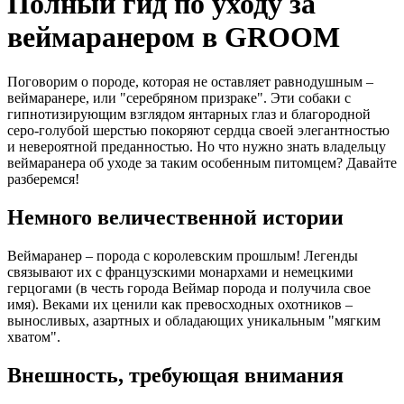
Полный гид по уходу за
веймаранером в GROOM
Поговорим о породе, которая не оставляет равнодушным –
веймаранере, или "серебряном призраке". Эти собаки с
гипнотизирующим взглядом янтарных глаз и благородной
серо-голубой шерстью покоряют сердца своей элегантностью
и невероятной преданностью. Но что нужно знать владельцу
веймаранера об уходе за таким особенным питомцем? Давайте
разберемся!
Немного величественной истории
Веймаранер – порода с королевским прошлым! Легенды
связывают их с французскими монархами и немецкими
герцогами (в честь города Веймар порода и получила свое
имя). Веками их ценили как превосходных охотников –
выносливых, азартных и обладающих уникальным "мягким
хватом".
Внешность, требующая внимания