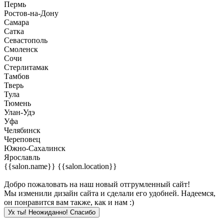
Пермь
Ростов-на-Дону
Самара
Сатка
Севастополь
Смоленск
Сочи
Стерлитамак
Тамбов
Тверь
Тула
Тюмень
Улан-Удэ
Уфа
Челябинск
Череповец
Южно-Сахалинск
Ярославль
{{salon.name}}
{{salon.location}}
Добро пожаловать на наш новый отгрумленный сайт!
Мы изменили дизайн сайта и сделали его удобней. Надеемся,
он понравится вам также, как и нам :)
Ух ты! Неожиданно! Cпасибо