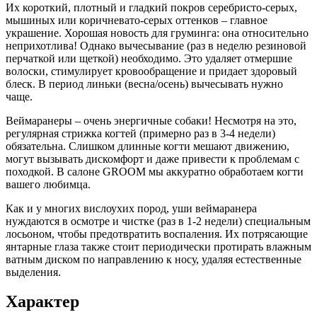
Их короткий, плотный и гладкий покров серебристо-серых,
мышиных или коричневато-серых оттенков – главное
украшение. Хорошая новость для груминга: она относительно
неприхотлива! Однако вычесывание (раз в неделю резиновой
перчаткой или щеткой) необходимо. Это удаляет отмершие
волоски, стимулирует кровообращение и придает здоровый
блеск. В период линьки (весна/осень) вычесывать нужно
чаще.
Веймаранеры – очень энергичные собаки! Несмотря на это,
регулярная стрижка когтей (примерно раз в 3-4 недели)
обязательна. Слишком длинные когти мешают движению,
могут вызывать дискомфорт и даже привести к проблемам с
походкой. В салоне GROOM мы аккуратно обработаем когти
вашего любимца.
Как и у многих вислоухих пород, уши веймаранера
нуждаются в осмотре и чистке (раз в 1-2 недели) специальным
лосьоном, чтобы предотвратить воспаления. Их потрясающие
янтарные глаза также стоит периодически протирать влажным
ватным диском по направлению к носу, удаляя естественные
выделения.
Характер